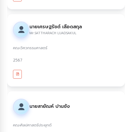
นายเศรษฐรัชต์ เลือดสกุล
Mr.SATTHARACH LUADSAKUL
คณะวิศวกรรมศาสตร์
2567
นายสายัณห์ ปานซัง
คณะศิลปศาสตร์ประยุกต์