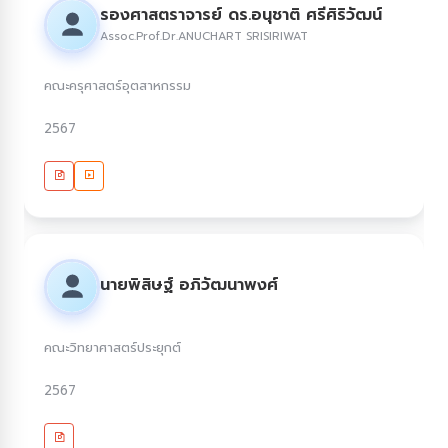
รองศาสตราจารย์ ดร.อนุชาติ ศรีศิริวัฒน์
Assoc.Prof.Dr.ANUCHART SRISIRIWAT
คณะครุศาสตร์อุตสาหกรรม
2567
นายพิสิษฐ์ อภิวัฒนาพงศ์
คณะวิทยาศาสตร์ประยุกต์
2567