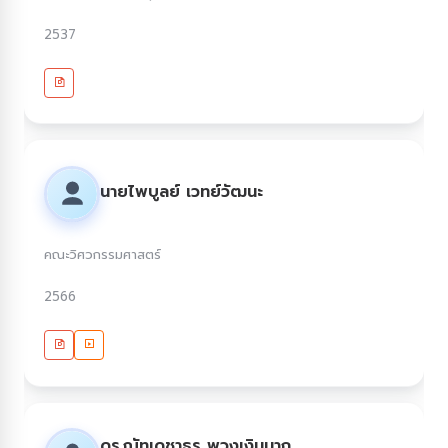
2537
นายไพบูลย์ เวทย์วัฒนะ
คณะวิศวกรรมศาสตร์
2566
ดร.ณัทเดชาธร พวงเงินมาก